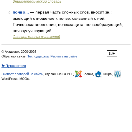
Энциклопедический словарь
почво...
— первая часть сложных слов. вносит зн.:
9
имеющий отношение к почве, связанный с ней.
Почвовосстановление, почвозащита, почвообразующий,
почвоулучшаующий …
Словарь многих выражений
© Академик, 2000-2026
18+
Обратная связь:
Техподдержка
,
Реклама на сайте
👣 Путешествия
Экспорт словарей на сайты
, сделанные на PHP,
Joomla,
Drupal,
WordPress, MODx.