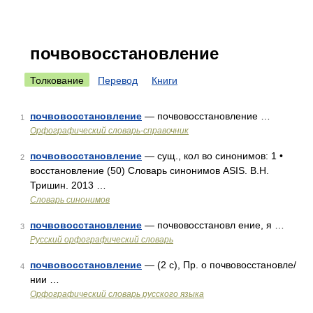
почвовосстановление
Толкование
Перевод
Книги
почвовосстановление
— почвовосстановление …
1
Орфографический словарь-справочник
почвовосстановление
— сущ., кол во синонимов: 1 •
2
восстановление (50) Словарь синонимов ASIS. В.Н.
Тришин. 2013 …
Словарь синонимов
почвовосстановление
— почвовосстановл ение, я …
3
Русский орфографический словарь
почвовосстановление
— (2 с), Пр. о почвовосстановле/
4
нии …
Орфографический словарь русского языка