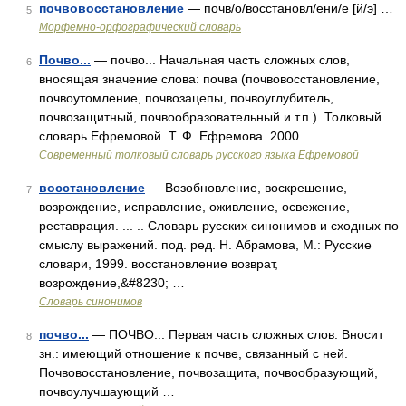
почвовосстановление
— почв/о/восстановл/ени/е [й/э] …
5
Морфемно-орфографический словарь
Почво...
— почво... Начальная часть сложных слов,
6
вносящая значение слова: почва (почвовосстановление,
почвоутомление, почвозацепы, почвоуглубитель,
почвозащитный, почвообразовательный и т.п.). Толковый
словарь Ефремовой. Т. Ф. Ефремова. 2000 …
Современный толковый словарь русского языка Ефремовой
восстановление
— Возобновление, воскрешение,
7
возрождение, исправление, оживление, освежение,
реставрация. ... .. Словарь русских синонимов и сходных по
смыслу выражений. под. ред. Н. Абрамова, М.: Русские
словари, 1999. восстановление возврат,
возрождение,&#8230; …
Словарь синонимов
почво...
— ПОЧВО... Первая часть сложных слов. Вносит
8
зн.: имеющий отношение к почве, связанный с ней.
Почвовосстановление, почвозащита, почвообразующий,
почвоулучшаующий …